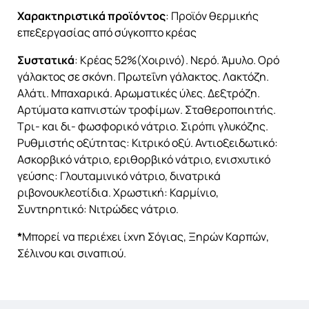
Χαρακτηριστικά προϊόντος
: Προϊόν θερμικής
επεξεργασίας από σύγκοπτο κρέας
Συστατικά
: Κρέας 52%(Χοιρινό). Νερό. Άμυλο. Ορό
γάλακτος σε σκόνη. Πρωτεΐνη γάλακτος. Λακτόζη.
Αλάτι. Μπαχαρικά. Αρωματικές ύλες. Δεξτρόζη.
Αρτύματα καπνιστών τροφίμων. Σταθεροποιητής.
Τρι- και δι- φωσφορικό νάτριο. Σιρόπι γλυκόζης.
Ρυθμιστής οξύτητας: Κιτρικό οξύ. Αντιοξειδωτικό:
Ασκορβικό νάτριο, εριθορβικό νάτριο, ενισχυτικό
γεύσης: Γλουταμινικό νάτριο, δινατρικά
ριβονουκλεοτίδια. Χρωστική: Καρμίνιο,
Συντηρητικό: Νιτρώδες νάτριο.
*
Μπορεί να περιέχει ίχνη Σόγιας, Ξηρών Καρπών,
Σέλινου και σιναπιού.