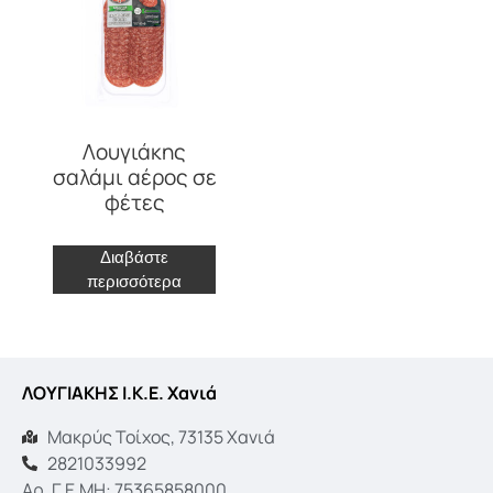
Λουγιάκης
σαλάμι αέρος σε
φέτες
Διαβάστε
περισσότερα
ΛΟΥΓΙΑΚΗΣ Ι.Κ.Ε. Χανιά
Μακρύς Τοίχος, 73135 Χανιά
2821033992
Αρ. Γ.Ε.ΜΗ: 75365858000