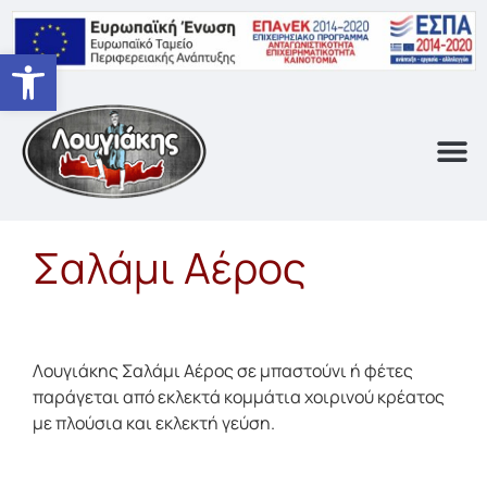
Ανοίξτε τη γραμμή εργαλείων
Σχετικά με Εμά
Σαλάμι Αέρος
Λουγιάκης Σαλάμι Αέρος σε μπαστούνι ή φέτες
παράγεται από εκλεκτά κομμάτια χοιρινού κρέατος
με πλούσια και εκλεκτή γεύση.