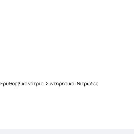
: Ερυθορβικό νάτριο. Συντηρητικά: Νιτρώδες